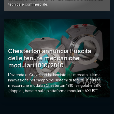
tecnica e commerciale.
Chesterton annuncia l'uscita
delle tenute meccaniche
modulari 1810/2810
L’azienda di Groveland ha lanciato sul mercato l’ultima
innovazione nel campo dei sistemi di tenuta: le tenute
meccaniche modulari Chesterton 1810 (singola) e 2810
(doppia), basate sulla piattaforma modulare AXIUS™.