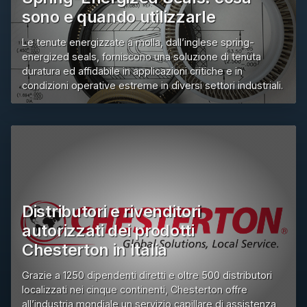
sono e quando utilizzarle
Le tenute energizzate a molla, dall’inglese spring-
energized seals, forniscono una soluzione di tenuta
duratura ed affidabile in applicazioni critiche e in
condizioni operative estreme in diversi settori industriali.
Distributori e rivenditori
autorizzati dei prodotti
Chesterton in Italia
Grazie a 1250 dipendenti diretti e oltre 500 distributori
localizzati nei cinque continenti, Chesterton offre
all’industria mondiale un servizio capillare di assistenza