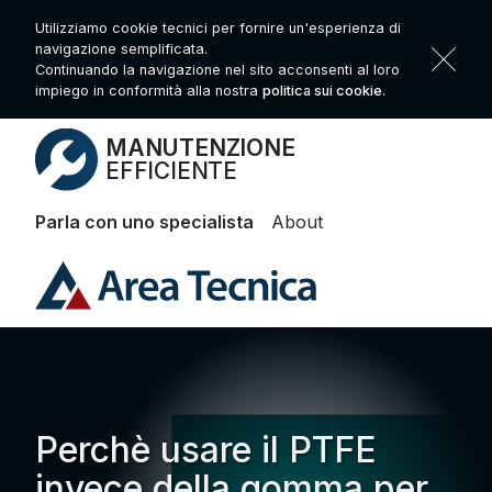
Utilizziamo cookie tecnici per fornire un'esperienza di
navigazione semplificata.
Continuando la navigazione nel sito acconsenti al loro
impiego in conformità alla nostra
politica sui cookie
.
MANUTENZIONE
EFFICIENTE
Parla con uno specialista
About
Perchè usare il PTFE
invece della gomma per